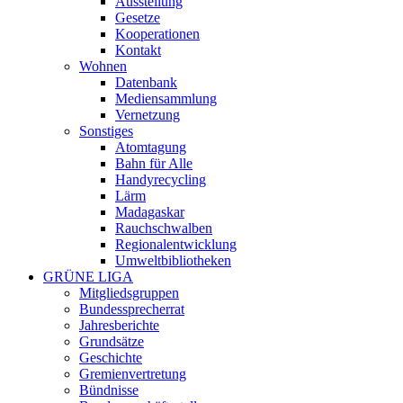
Ausstellung
Gesetze
Kooperationen
Kontakt
Wohnen
Datenbank
Mediensammlung
Vernetzung
Sonstiges
Atomtagung
Bahn für Alle
Handyrecycling
Lärm
Madagaskar
Rauchschwalben
Regionalentwicklung
Umweltbibliotheken
GRÜNE LIGA
Mitgliedsgruppen
Bundessprecherrat
Jahresberichte
Grundsätze
Geschichte
Gremienvertretung
Bündnisse