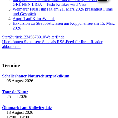
GRÜNEN LIGA – Tesla-Kritiker wird Vize
Weimarer FlussFilmTag am 21. März 2026 präsentiert Filme
und Gespräch
Angriff auf KlimaWildnis
Exkursion zu Streuobstwiesen am Köppchensee am 15. März
2026
Start
Zurück
1
2
3
4
5
6
7
8
9
10
Weiter
Ende
Hier können Sie unsere Seite als RSS-Feed für Ihren Reader
abbonieren
Termine
Schellerhauer Naturschutzpraktikum
05 August 2026
Tour de Natur
25 Juli 2026
Ökomarkt am Kollwitzplatz
13 August 2026
12:00
19:00
-