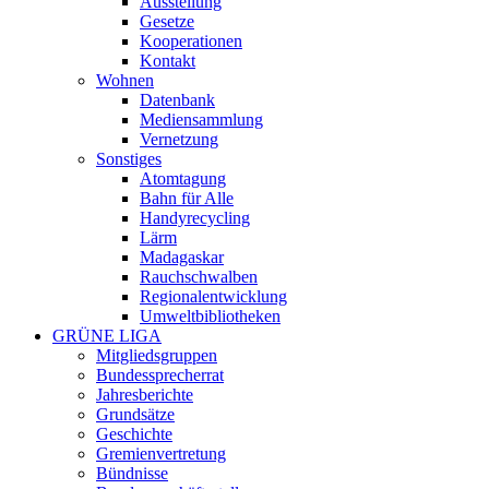
Ausstellung
Gesetze
Kooperationen
Kontakt
Wohnen
Datenbank
Mediensammlung
Vernetzung
Sonstiges
Atomtagung
Bahn für Alle
Handyrecycling
Lärm
Madagaskar
Rauchschwalben
Regionalentwicklung
Umweltbibliotheken
GRÜNE LIGA
Mitgliedsgruppen
Bundessprecherrat
Jahresberichte
Grundsätze
Geschichte
Gremienvertretung
Bündnisse