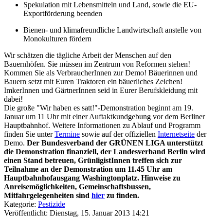
Spekulation mit Lebensmitteln und Land, sowie die EU-
Exportförderung beenden
Bienen- und klimafreundliche Landwirtschaft anstelle von
Monokulturen fördern
Wir schätzen die tägliche Arbeit der Menschen auf den
Bauernhöfen. Sie müssen im Zentrum von Reformen stehen!
Kommen Sie als VerbraucherInnen zur Demo! Bäuerinnen und
Bauern setzt mit Euren Traktoren ein bäuerliches Zeichen!
ImkerInnen und GärtnerInnen seid in Eurer Berufskleidung mit
dabei!
Die große "Wir haben es satt!"-Demonstration beginnt am 19.
Januar um 11 Uhr mit einer Auftaktkundgebung vor dem Berliner
Hauptbahnhof. Weitere Informationen zu Ablauf und Programm
finden Sie unter
Termine
sowie auf der offiziellen
Internetseite
der
Demo.
Der Bundesverband der GRÜNEN LIGA unterstützt
die Demonstration finanziell, der Landesverband Berlin wird
einen Stand betreuen, GrünligistInnen treffen sich zur
Teilnahme an der Demonstration um 11.45 Uhr am
Hauptbahnhofausgang Washingtonplatz. Hinweise zu
Anreisemöglichkeiten, Gemeinschaftsbussen,
Mitfahrgelegenheiten sind
hier
zu finden.
Kategorie:
Pestizide
Veröffentlicht: Dienstag, 15. Januar 2013 14:21