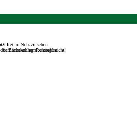
tzt frei im Netz zu sehen
n!
 oberflächennahen Rohstoffen.
für Braunkohlegrube eingereicht!