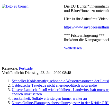
Die EU Bürger*inneninitiativ
und Bäuer*innen zu unterstü
Hier ist ihr Aufruf mit Video:
https://www.savebeesandfarm
*** Fristverlängerung ***
Ihr könnt die Kampagne noc
Weiterlesen ...
Kategorie:
Pestizide
Veröffentlicht: Dienstag, 23. Juni 2020 08:48
Schneller Kohleausstieg schont die Wasserressourcen der Lausi
Ostdeutsche Tagebaue nicht energiepolitisch notwendig
Unsere Landschaft soll wieder blühen - Landwirtschaft muss 
endlich umzusetzen
Trockenheit: Sulfatwerte steigen immer weiter an
Neues Online-Planungssicherstellungsgesetz in der Kritik: G