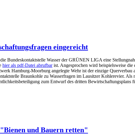
chaftungsfragen eingereicht
at die Bundeskontaktstelle Wasser der GRÜNEN LIGA eine Stellungnah
ie
hier als pdf-Datei abrufbar
ist. Angesprochen wird beispielsweise die 
twerk Hamburg-Moorburg angelegte Wehr ist der einzige Querverbau auf
aktstelle Braunkohle zu Wasserfragen im Lausitzer Kohlerevier. Als n
lichkeitsbeteiligung zum Entwurf des dritten Bewirtschaftungsplans für
e "Bienen und Bauern retten"