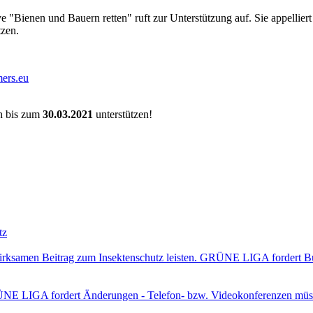
e "Bienen und Bauern retten" ruft zur Unterstützung auf. Sie appellie
tzen.
ers.eu
h bis zum
30.03.2021
unterstützen!
tz
wirksamen Beitrag zum Insektenschutz leisten. GRÜNE LIGA fordert B
RÜNE LIGA fordert Änderungen - Telefon- bzw. Videokonferenzen müss