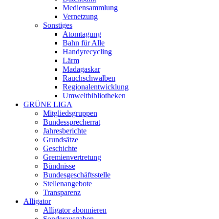
Mediensammlung
Vernetzung
Sonstiges
Atomtagung
Bahn für Alle
Handyrecycling
Lärm
Madagaskar
Rauchschwalben
Regionalentwicklung
Umweltbibliotheken
GRÜNE LIGA
Mitgliedsgruppen
Bundessprecherrat
Jahresberichte
Grundsätze
Geschichte
Gremienvertretung
Bündnisse
Bundesgeschäftsstelle
Stellenangebote
Transparenz
Alligator
Alligator abonnieren
Sonderausgaben