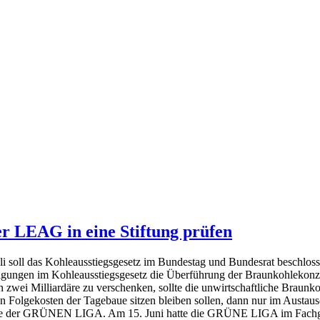
er LEAG in eine Stiftung prüfen
uli soll das Kohleausstiegsgesetz im Bundestag und Bundesrat beschlo
digungen im Kohleausstiegsgesetz die Überführung der Braunkohleko
an zwei Milliardäre zu verschenken, sollte die unwirtschaftliche Braun
en Folgekosten der Tagebaue sitzen bleiben sollen, dann nur im Austau
rte der GRÜNEN LIGA. Am 15. Juni hatte die GRÜNE LIGA im Fachge