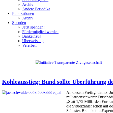
Archiv
Andere Periodika
Publikationen
Archiv
Spenden
Jetzt spenden!
Fördermitglied werden
Bankeinzug
Überweisung
Vererben
Kohleausstieg: Bund sollte Überführung d
An diesem Freitag, dem 3. J
milliardenschwerer Entschä
„Statt 1,75 Milliarden Euro 
die Steuerzahler schon auf d
Schuster, Braunkohle-Expe