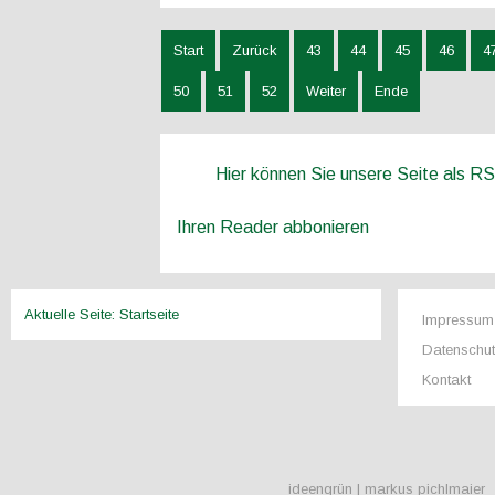
Start
Zurück
43
44
45
46
4
50
51
52
Weiter
Ende
Hier können Sie unsere Seite als R
Ihren Reader abbonieren
Aktuelle Seite:
Startseite
Impressum
Datenschu
Kontakt
ideengrün | markus pichlmaier