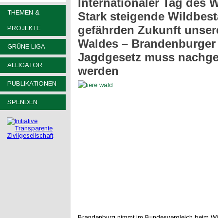
Internationaler Tag des 
THEMEN &
Stark steigende Wildbes
gefährden Zukunft unser
PROJEKTE
Waldes – Brandenburger
GRÜNE LIGA
Jagdgesetz muss nachge
ALLIGATOR
werden
PUBLIKATIONEN
SPENDEN
Brandenburg nimmt im Bundesvergleich beim Wi