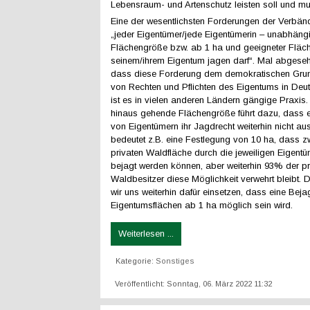
Lebensraum- und Artenschutz leisten soll und mu
Eine der wesentlichsten Forderungen der Verbän
„jeder Eigentümer/jede Eigentümerin – unabhäng
Flächengröße bzw. ab 1 ha und geeigneter Fläch
seinem/ihrem Eigentum jagen darf“. Mal abgese
dass diese Forderung dem demokratischen Gru
von Rechten und Pflichten des Eigentums in Deut
ist es in vielen anderen Ländern gängige Praxis
hinaus gehende Flächengröße führt dazu, dass e
von Eigentümern ihr Jagdrecht weiterhin nicht a
bedeutet z.B. eine Festlegung von 10 ha, dass 
privaten Waldfläche durch die jeweiligen Eigentü
bejagt werden können, aber weiterhin 93% der pr
Waldbesitzer diese Möglichkeit verwehrt bleibt.
wir uns weiterhin dafür einsetzen, dass eine Bej
Eigentumsflächen ab 1 ha möglich sein wird.
Weiterlesen ...
Kategorie:
Sonstiges
Veröffentlicht: Sonntag, 06. März 2022 11:32