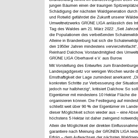
jungen Bäumen einen der traurigen Spitzenplätze
Schädigung der nächsten Waldgeneration durch
und Rotwild gefährdet die Zukunft unserer Wälder
Umweltnetzwerks GRÜNE LIGA anlässlich des Int
Tag des Waldes am 21. März 2022: „Seit Jahrzeh
die Populationen des verbeißenden Schalenwilde
Alleine in Brandenburg hat sich die Schalenwildp
den 1950er Jahren mindestens vervierzehnfacht“, 
Reinhard Dalchow, Vorstandmitglied des Umwelt
GRÜNE LIGA Oberhavel e.V. aus Burow.
Mit Vorstellung des Entwurfes zum Brandenburge
Landesjagdgesetz vor wenigen Wochen wurde d
Ernsthaftigkeit der Lage zumindest anerkannt: „
konkreten Schritte zur Verbesserung der Situation
jedoch nur halbherzig“, kritisiert Dalchow. So soll
Eigentümer mit mindestens 10 Hektar Fläche die
organisieren können. Die Festlegung auf mindes
schließt weit über 90 % der Eigentümer im Lande
dieser Möglichkeit schon wieder aus – eine Abs
höchstens 5 Hektar ist daher zwingend notwendi
Allein die Möglichkeit der direkten Einflussnahm
garantiere nach Meinung der GRÜNEN LIGA leide
Erfolg – dem Aufwachsen der nächsten Waldgener