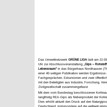
Das Umweltnetzwerk
GRÜNE LIGA
lädt am 22.03
Uhr zur Abschlussveranstaltung
„Gips – Rohstoff
Lebensraum“
in das Bürgerhaus Nordhausen (Thü
einer 40-seitigen Publikation werden Ergebnisse 
Fachgesprächen, Exkursionen und zwei öffentli
mit den Beteiligten aus Industrie, Forschung, Ve
Zivilgesellschaft zusammengefasst.
Mit dem vom Bundestag beschlossenen Kohleauss
langfristig REA-Gips als Nebenprodukt der Kohle
Dies erhöht aktuell den Druck auf den Naturgips
Deutschland, insbesondere auf die weltweit einm