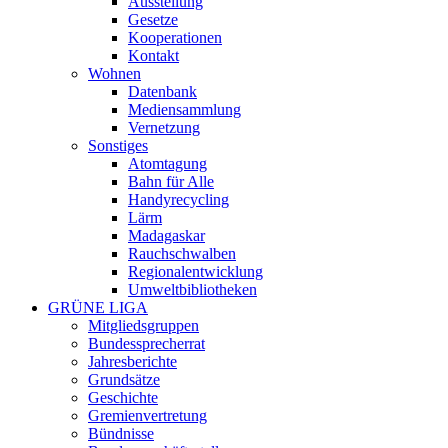
Ausstellung
Gesetze
Kooperationen
Kontakt
Wohnen
Datenbank
Mediensammlung
Vernetzung
Sonstiges
Atomtagung
Bahn für Alle
Handyrecycling
Lärm
Madagaskar
Rauchschwalben
Regionalentwicklung
Umweltbibliotheken
GRÜNE LIGA
Mitgliedsgruppen
Bundessprecherrat
Jahresberichte
Grundsätze
Geschichte
Gremienvertretung
Bündnisse