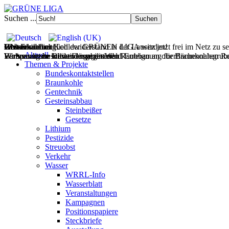
Suchen ...
Filmdoku über Kohlewiderstand in der Lausitz jetzt frei im Netz zu s
Gesteinsabbau
Wasser
Wohnen
UNverkäuflich!
Jetzt Fördermitglied der GRÜNEN LIGA werden!
Aktuell
Wir vernetzen Initiativen gegen den Raubbau an oberflächennahen Ro
Europas letzte wilde Flüsse retten!
Wohnraum im Bestand mobilisieren!
Verfassungsbeschwerde gegen Wald-Enteignung für Braunkohlegrube 
Themen & Projekte
Bundeskontaktstellen
Braunkohle
Gentechnik
Gesteinsabbau
Steinbeißer
Gesetze
Lithium
Pestizide
Streuobst
Verkehr
Wasser
WRRL-Info
Wasserblatt
Veranstaltungen
Kampagnen
Positionspapiere
Steckbriefe