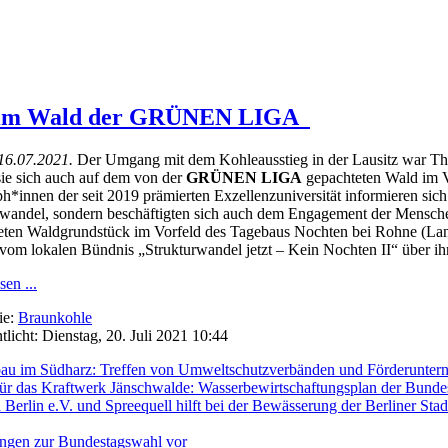
ch im Wald der GRÜNEN LIGA
16.07.2021.
Der Umgang mit dem Kohleausstieg in der Lausitz war Th
sie sich auch auf dem von der
GRÜNEN LIGA
gepachteten Wald im V
*innen der seit 2019 prämierten Exzellenzuniversität informieren sich
rwandel, sondern beschäftigten sich auch dem Engagement der Men
eten Waldgrundstück im Vorfeld des Tagebaus Nochten bei Rohne (Land
 vom lokalen Bündnis „Strukturwandel jetzt – Kein Nochten II“ über 
sen ...
ie:
Braunkohle
tlicht: Dienstag, 20. Juli 2021 10:44
au im Südharz: Treffen von Umweltschutzverbänden und Förderunter
 das Kraftwerk Jänschwalde: Wasserbewirtschaftungsplan der Bundesl
 Berlin e.V. und Spreequell hilft bei der Bewässerung der Berliner St
ungen zur Bundestagswahl vor