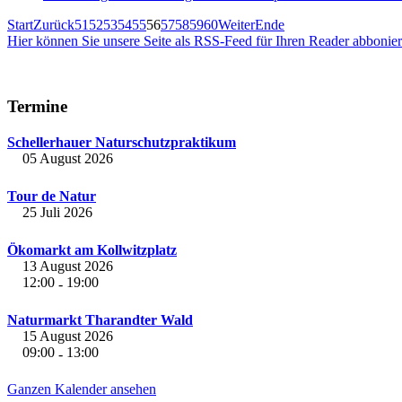
Start
Zurück
51
52
53
54
55
56
57
58
59
60
Weiter
Ende
Hier können Sie unsere Seite als RSS-Feed für Ihren Reader abbonie
Termine
Schellerhauer Naturschutzpraktikum
05 August 2026
Tour de Natur
25 Juli 2026
Ökomarkt am Kollwitzplatz
13 August 2026
12:00
19:00
-
Naturmarkt Tharandter Wald
15 August 2026
09:00
13:00
-
Ganzen Kalender ansehen