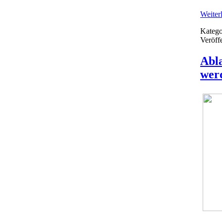
Weiterl
Katego
Veröff
Abla
wer