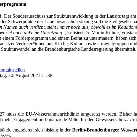
rderprogramm
1.
Der Sonderausschuss zur Strukturentwicklung in der Lausitz tagt am
r der Schwerpunkte der Landtagsauschusssitzung soll die zivilgesellscha
en Namen auch verdient, steht immer noch aus, obwohl es im Koalitions
wartet noch auf eine Umsetzung“
, kritisiert Dr. Martin Kühne, Vorsta
h einem Förderprogramm und einem Beirat zu untermauern, haben sich 
ausitzer Vertreter*innen aus Kirche, Kultur, sowie Umweltgruppen und
m Strukturwandel an die Brandenburgische Landesregierung übermittelt.
ntaktstellen
ntag, 30. August 2021 11:38
!
2
7 muss die EU-Wasserrahmenrichtlinie umgesetzt werden. Bisher ha
t mehr Engagement und finanzielle Mittel für den Gewässerschutz. Um
bände engagieren sich bislang in der
Berlin-Brandenburger Wasserne
asser.