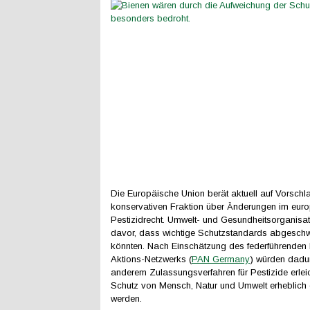
Die Europäische Union berät aktuell auf Vorschl
konservativen Fraktion über Änderungen im eur
Pestizidrecht. Umwelt- und Gesundheitsorganisa
davor, dass wichtige Schutzstandards abgesch
könnten. Nach Einschätzung des federführenden 
Aktions-Netzwerks (
PAN Germany
) würden dadur
anderem Zulassungsverfahren für Pestizide erleic
Schutz von Mensch, Natur und Umwelt erheblich
werden.