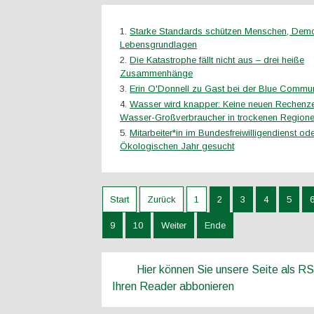
Starke Standards schützen Menschen, Demo
Lebensgrundlagen
Die Katastrophe fällt nicht aus – drei heiße
Zusammenhänge
Erin O'Donnell zu Gast bei der Blue Communi
Wasser wird knapper: Keine neuen Rechenze
Wasser-Großverbraucher in trockenen Region
Mitarbeiter*in im Bundesfreiwilligendienst ode
Ökologischen Jahr gesucht
Start
Zurück
1
2
3
4
5
9
10
Weiter
Ende
Hier können Sie unsere Seite als R
Ihren Reader abbonieren