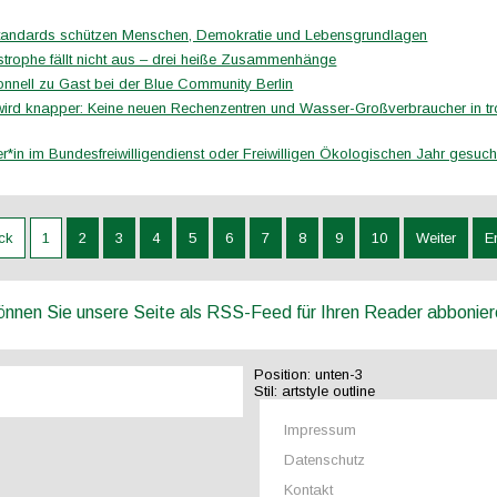
tandards schützen Menschen, Demokratie und Lebensgrundlagen
strophe fällt nicht aus – drei heiße Zusammenhänge
onnell zu Gast bei der Blue Community Berlin
ird knapper: Keine neuen Rechenzentren und Wasser-Großverbraucher in t
er*in im Bundesfreiwilligendienst oder Freiwilligen Ökologischen Jahr gesuch
ck
1
2
3
4
5
6
7
8
9
10
Weiter
E
können Sie unsere Seite als RSS-Feed für Ihren Reader abbonie
Position:
unten-3
Stil:
artstyle outline
Impressum
Datenschutz
Kontakt