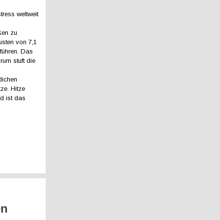
tress weltweit
ßen zu
lusten von 7,1
 führen. Das
um stuft die
lichen
ze. Hitze
d ist das
en