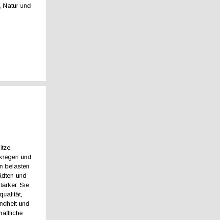
 Natur und
itze,
rkregen und
 belasten
ädten und
ärker. Sie
ualität,
ndheit und
aftliche