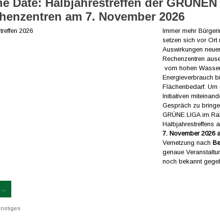
he Date: Halbjahrestreffen der GRÜNEN
henzentren am 7. November 2026
Immer mehr Bürgerin
setzen sich vor Ort
Auswirkungen neue
Rechenzentren ause
vom hohen Wasser
Energieverbrauch b
Flächenbedarf. Um 
Initiativen miteinand
Gespräch zu bringen
GRÜNE LIGA im Ra
Halbjahrestreffens
7. November 2026 a
Vernetzung nach
Be
genaue Veranstaltu
noch bekannt gege
...
nstiges