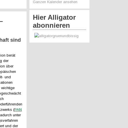
Ganzen Kalender ansehen
Hier Alligator
–
abonnieren
haft sind
ion berät
ag der
ion über
opäischen
lt- und
ationen
 wichtige
bgeschwächt
ach
ederführenden
tzwerks (
PAN
adurch unter
sverfahren
tert und der