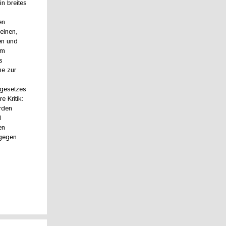
in breites
en
einen,
en und
im
s
ne zur
sgesetzes
e Kritik:
rden
d
en
 gegen