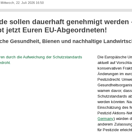
: Mittwoch, 22. Juli 2026 16:50
ide sollen dauerhaft genehmigt werden 
bt jetzt Euren EU-Abgeordneten!
che Gesundheit, Bienen und nachhaltige Landwirtsc
Die Europäische Un
aktuell auf Vorschl
konservativen Frakt
Änderungen im eur
Pestizidrecht. Umwe
Gesundheitsorganis
warnen davor, dass
Schutzstandards a
werden könnten. N
Einschätzung des f
Pestizid Aktions-Ne
Germany
) würden d
anderem Zulassung
für Pestizide erleich