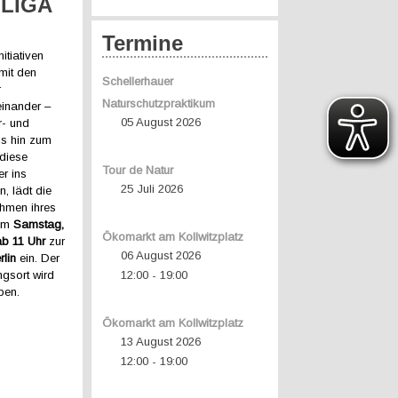
 LIGA
Termine
itiativen
 mit den
Schellerhauer
r
Naturschutzpraktikum
inander –
05 August 2026
- und
is hin zum
diese
Tour de Natur
er ins
25 Juli 2026
, lädt die
hmen ihres
 am
Samstag,
Ökomarkt am Kollwitzplatz
b 11 Uhr
zur
06 August 2026
rlin
ein. Der
ngsort wird
12:00
19:00
-
ben.
Ökomarkt am Kollwitzplatz
13 August 2026
12:00
19:00
-