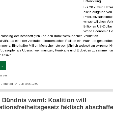
Entwicklung.
Bis 2050 wird Hitzes
allein aufgrund von
Produktivitätseinbu
wirtschaftlichen Ver
Billionen US-Dollar
World Economic For
elastung der Beschäftigten und den damit verbundenen Verlust an
tivität als eine der zentralen ökonomischen Risiken ein. Auch die gesundheit
mmens. Eine halbe Million Menschen sterben jährlich weltweit an extremer Hit
 Todesopfer als Überschwemmungen, Hurrikane und Erdbeben zusammen un
marisiko.
...
asser
: Dienstag, 14. Juli 2026 10:00
s Bündnis warnt: Koalition will
ationsfreiheitsgesetz faktisch abschaff