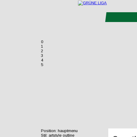
0
1
2
3
4
5
Position:
hauptmenu
Stil:
artstyle outline