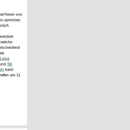
er*innen von
zu sprechen,
präch
estoßen
 welche
entscheidend
wei
n
Luisa
und
Till
d)
beim
reffen am 11.